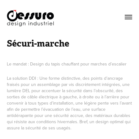
Sécuri-marche
Le mandat : Design du tapis chauffant pour marches d’escalier
La solution DDI : Une forme distinctive, des points d’ancrage
fraisés pour un assemblage par vis discrètement intégrées, une
lumière DEL pour accentuer la sécurité dans l’obscurité, des
sorties de câble électrique à gauche, à droite ou à l’arrière pour
convenir à tous types d’installation, une légère pente vers l’avant
afin de permettre l’évacuation de l’eau, une surface
antidérapante pour une sécurité accrue, des matériaux durables
qui résiste aux conditions hivernales. Bref, un design optimal qui
assure la sécurité de ses usagés.
__________________________________________________