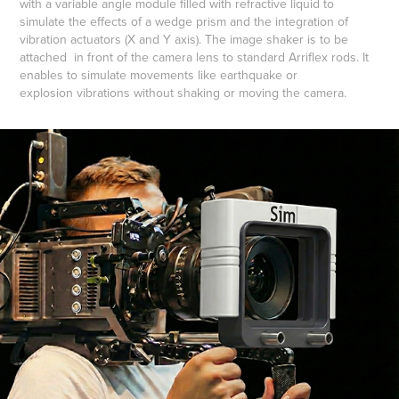
with a variable angle module filled with refractive liquid to
simulate the effects of a wedge prism and the integration of
vibration actuators (X and Y axis). The image shaker is to be
attached in front of the camera lens to standard Arriflex rods. It
enables to simulate movements like earthquake or
explosion vibrations without shaking or moving the camera.